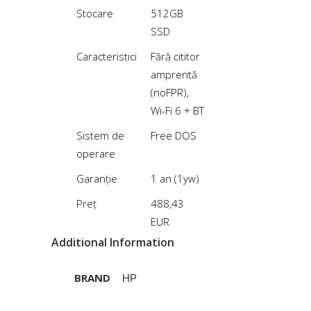
Stocare
512GB
SSD
Caracteristici
Fără cititor
amprentă
(noFPR),
Wi-Fi 6 + BT
Sistem de
Free DOS
operare
Garanție
1 an (1yw)
Preț
488,43
EUR
Additional Information
BRAND
HP