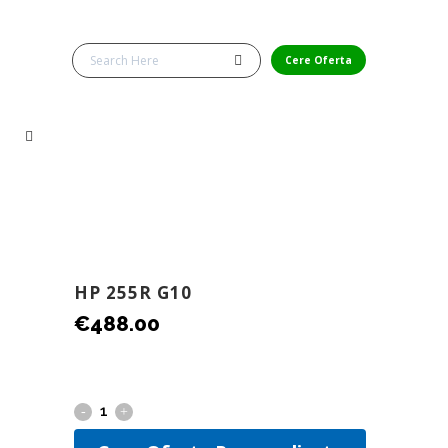
Cere Oferta
HP 255R G10
€
488.00