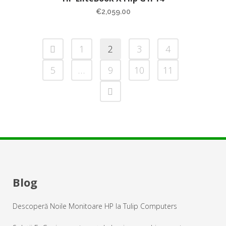
€
2,059.00
1
2
3
4
5
…
9
10
11
Blog
Descoperă Noile Monitoare HP la Tulip Computers