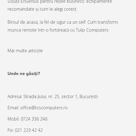
Soluții EnGenius pentru rețele business: echipamente
recomandate și cum le alegi corect
Biroul de acasă, la fel de sigur ca un seif: Cum transformi
munca remote într-o fortăreață cu Tulip Computers
Mai multe articole
Unde ne găsiți?
Adresa: Strada Jiului, nr. 25, sector 1, Bucuresti
Email: office@tcscomputers.ro
Mobil: 0724 336 246
Fix: 021 223 42 42