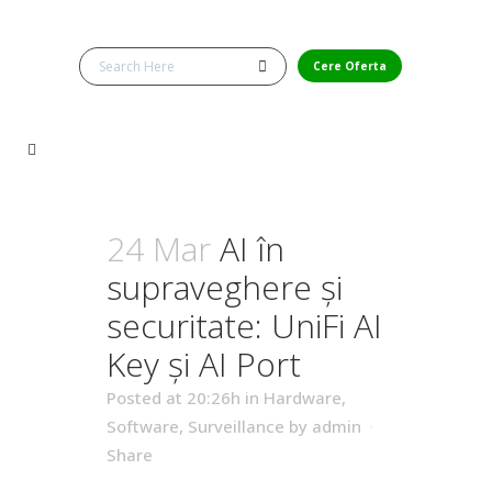
Cere Oferta
24 Mar
AI în
supraveghere și
securitate: UniFi AI
Key și AI Port
Posted at 20:26h
in
Hardware
,
Software
,
Surveillance
by
admin
Share