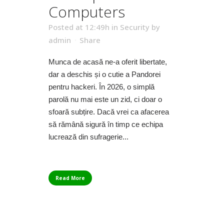
Computers
Posted at 12:49h
in
Security
by
admin
Share
Munca de acasă ne-a oferit libertate,
dar a deschis și o cutie a Pandorei
pentru hackeri. În 2026, o simplă
parolă nu mai este un zid, ci doar o
sfoară subțire. Dacă vrei ca afacerea
să rămână sigură în timp ce echipa
lucrează din sufragerie...
Read More