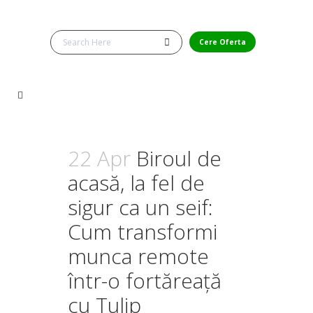
Cere Oferta
22 Apr
Biroul de
acasă, la fel de
sigur ca un seif:
Cum transformi
munca remote
într-o fortăreață
cu Tulip