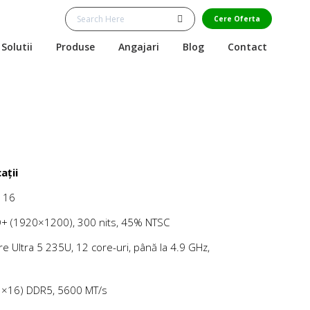
Cere Oferta
Solutii
Produse
Angajari
Blog
Contact
ații
o 16
+ (1920×1200), 300 nits, 45% NTSC
re Ultra 5 235U, 12 core-uri, până la 4.9 GHz,
1×16) DDR5, 5600 MT/s