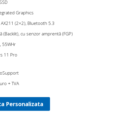
SSD
ntegrated Graphics
E AX211 (2×2), Bluetooth 5.3
tă (Backlit), cu senzor amprentă (FGP)
e, 55WHr
s 11 Pro
roSupport
uro + TVA
ta Personalizata