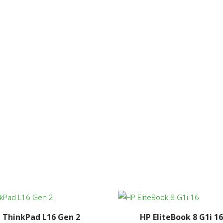
Unde ne găsiți?
Adresa: Strada Jiului, nr. 25, sector 1, Bucuresti
Email: office@tcscomputers.ro
nte
Mobil: 0724 336 246
Fix: 021 223 42 42
ThinkPad L16 Gen 2
HP EliteBook 8 G1i 1