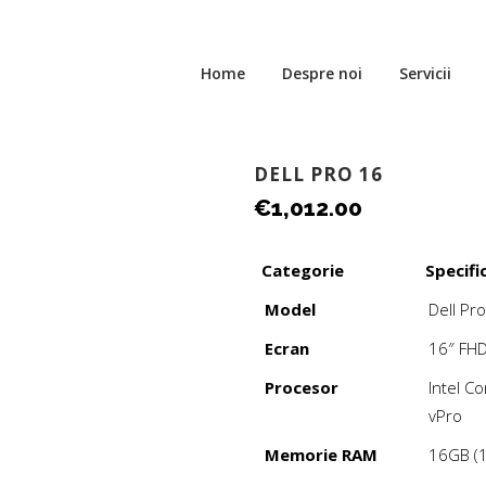
Home
Despre noi
Servicii
DELL PRO 16
€
1,012.00
Categorie
Specific
Model
Dell Pr
Ecran
16″ FHD
Procesor
Intel Co
vPro
Memorie RAM
16GB (