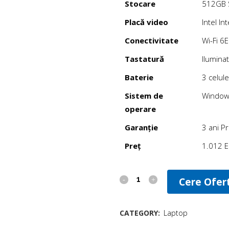
Stocare
512GB 
Placă video
Intel I
Conectivitate
Wi-Fi 6
Tastatură
Ilumina
Baterie
3 celul
Sistem de
Window
operare
Garanție
3 ani P
Preț
1.012 E
Cere Ofer
CATEGORY:
Laptop