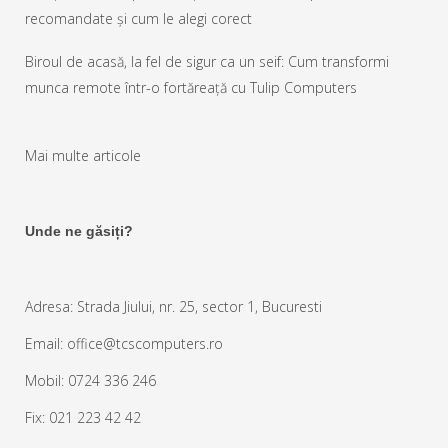
recomandate și cum le alegi corect
Biroul de acasă, la fel de sigur ca un seif: Cum transformi
munca remote într-o fortăreață cu Tulip Computers
Mai multe articole
Unde ne găsiți?
Adresa: Strada Jiului, nr. 25, sector 1, Bucuresti
Email: office@tcscomputers.ro
Mobil: 0724 336 246
Fix: 021 223 42 42