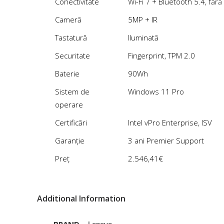
Conectivitate
Wi-Fi 7 + Bluetooth 5.4, făr
Cameră
5MP + IR
Tastatură
Iluminată
Securitate
Fingerprint, TPM 2.0
Baterie
90Wh
Sistem de
Windows 11 Pro
operare
Certificări
Intel vPro Enterprise, ISV
Garanție
3 ani Premier Support
Preț
2.546,41€
Additional Information